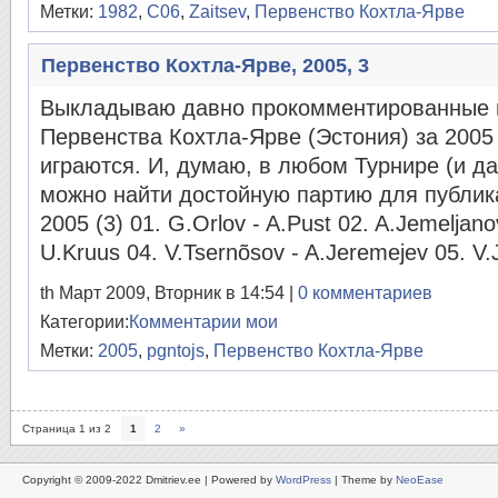
Метки:
1982
,
C06
,
Zaitsev
,
Первенство Кохтла-Ярве
Первенство Кохтла-Ярве, 2005, 3
Выкладываю давно прокомментированные п
Первенства Кохтла-Ярве (Эстония) за 2005
играются. И, думаю, в любом Турнире (и даж
можно найти достойную партию для публика
2005 (3) 01. G.Orlov - A.Pust 02. A.Jemeljano
U.Kruus 04. V.Tsernõsov - A.Jeremejev 05. V
th Март 2009, Вторник в 14:54 |
0 комментариев
Категории:
Комментарии мои
Метки:
2005
,
pgntojs
,
Первенство Кохтла-Ярве
Страница 1 из 2
1
2
»
Copyright © 2009-2022 Dmitriev.ee | Powered by
WordPress
| Theme by
NeoEase