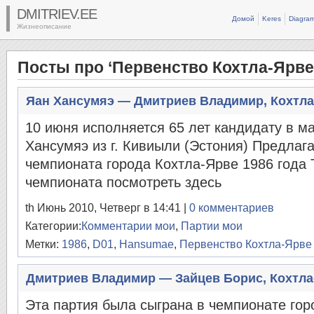
DMITRIEV.EE
Домой
Keres
Diagra
Жизнеописание
Посты про ‘Первенство Кохтла-Ярве
Яан Хансумяэ — Дмитриев Владимир, Кохтла
10 июня исполняется 65 лет кандидату в м
Хансумяэ из г. Кивиыли (Эстония) Предла
чемпионата города Кохтла-Ярве 1986 года
чемпионата посмотреть здесь
th Июнь 2010, Четверг в 14:41 |
0 комментариев
Категории:
Комментарии мои
,
Партии мои
Метки:
1986
,
D01
,
Hansumae
,
Первенство Кохтла-Ярве
Дмитриев Владимир — Зайцев Борис, Кохтла-
Эта партия была сыграна в чемпионате гор