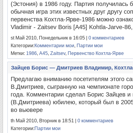
(Эстония) в 1986 году. Партия получилась 
обычная игра этих известных друг другу со
первенства Кохтла-Ярве-1986 можно ознаком
Vladimir - Zaitsev Boris [A45] Kohtla-Jarve-86
st Май 2010, Понедельник в 16:05 |
0 комментариев
Категории:
Комментарии мои
,
Партии мои
Метки:
1986
,
A45
,
Zaitsev
,
Первенство Кохтла-Ярве
Зайцев Борис — Дмитриев Владимир, Кохтла-
Предлагаю вниманию посетителям этого са
В.Дмитриев, сыгранную на чемпионате гор
года. Комментарии сделал Борис Зайцев и 
(В.Дмитриева) юбилею, который был в 2005
во вьювере
th Май 2010, Вторник в 18:51 |
0 комментариев
Категории:
Партии мои